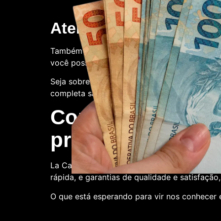
Atendimento ao client
Também oferecemos suporte ao cliente. Con
você possa ter.
Seja sobre o processo de compra, a qualidade
completa satisfação.
Compre conosco:
produtora de nota
La Casa de Papel Fakes é o melhor lugar par
rápida, e garantias de qualidade e satisfação
O que está esperando para vir nos conhecer