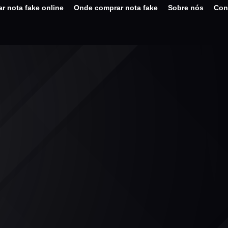
r nota fake online
Onde comprar nota fake
Sobre nós
Con