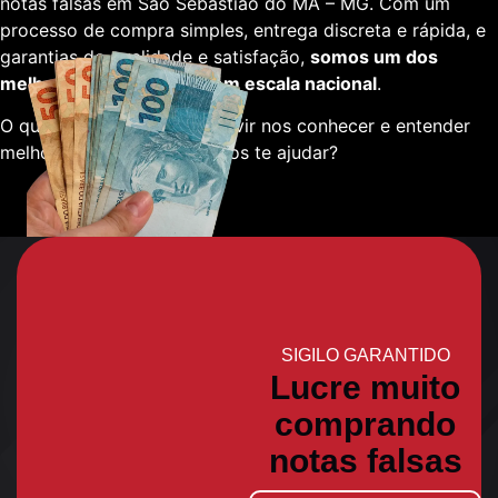
notas falsas em São Sebastião do MA – MG. Com um
processo de compra simples, entrega discreta e rápida, e
garantias de qualidade e satisfação,
somos um dos
melhores fornecedores em escala nacional
.
O que está esperando para vir nos conhecer e entender
melhor sobre como podemos te ajudar?
SIGILO GARANTIDO
Lucre muito
comprando
notas falsas