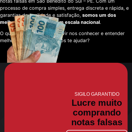
notas falsas em São Benedito do Sul – PE. Com um
processo de compra simples, entrega discreta e rápida, e
garantias de qualidade e satisfação,
somos um dos
melhores fornecedores em escala nacional
.
O que está esperando para vir nos conhecer e entender
melhor sobre como podemos te ajudar?
SIGILO GARANTIDO
Lucre muito
comprando
notas falsas