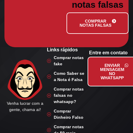
notas falsas
COMPRAR
NOTAS FALSAS
Links rápidos
Entre em contato
Comprar notas
fake
ENVIAR
MENSAGEM
Como Saber se
NO
WHATSAPP
a Nota é Falsa
Comprar notas
falsas no
whatsapp?
Venha lucrar com a
gente, chama aí!
Comprar
Dinheiro Falso
Comprar notas