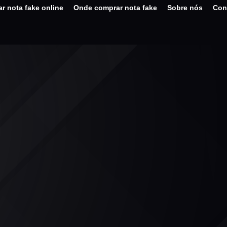
r nota fake online
Onde comprar nota fake
Sobre nós
Con