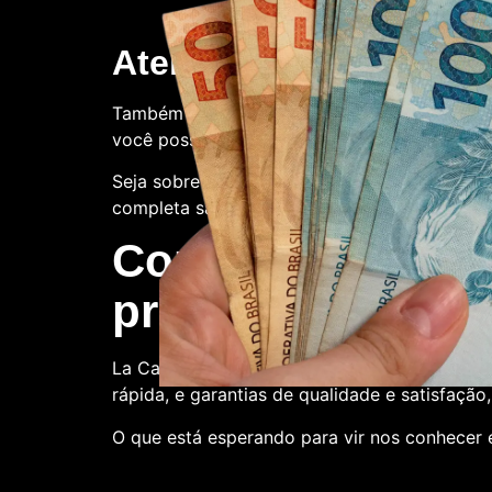
Atendimento ao client
Também oferecemos suporte ao cliente. Con
você possa ter.
Seja sobre o processo de compra, a qualidade
completa satisfação.
Compre conosco:
produtora de nota
La Casa de Papel Fakes é o melhor lugar par
rápida, e garantias de qualidade e satisfação
O que está esperando para vir nos conhecer