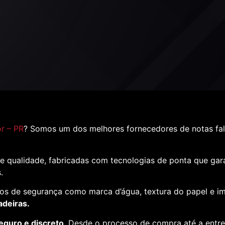
r – PR
? Somos um dos melhores fornecedores de notas fa
e qualidade, fabricadas com tecnologias de ponta que ga
s.
os de segurança como marca d’água, textura do papel e i
adeiras.
eguro e discreto
. Desde o processo de compra até a entr