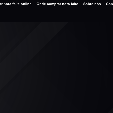
r nota fake online
Onde comprar nota fake
Sobre nós
Con