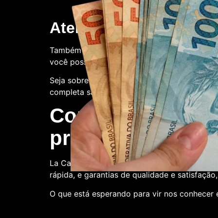
Atendimento ao client
Também oferecemos suporte ao cliente. Con
você possa ter.
Seja sobre o processo de compra, a qualidade
completa satisfação.
Compre conosco:
produtora de nota
La Casa de Papel Fakes é o melhor lugar pa
rápida, e garantias de qualidade e satisfação
O que está esperando para vir nos conhecer