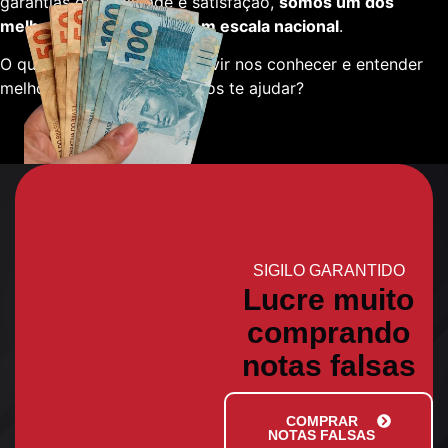
garantias de qualidade e satisfação,
somos um dos
melhores fornecedores em escala nacional
.
O que está esperando para vir nos conhecer e entender
melhor sobre como podemos te ajudar?
SIGILO GARANTIDO
Lucre muito
comprando
notas falsas
COMPRAR
NOTAS FALSAS