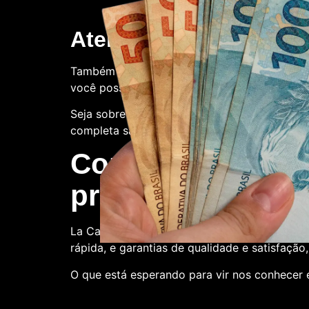
Atendimento ao client
Também oferecemos suporte ao cliente. Con
você possa ter.
Seja sobre o processo de compra, a qualidade
completa satisfação.
Compre conosco:
produtora de nota
La Casa de Papel Fakes é o melhor lugar par
rápida, e garantias de qualidade e satisfação
O que está esperando para vir nos conhecer