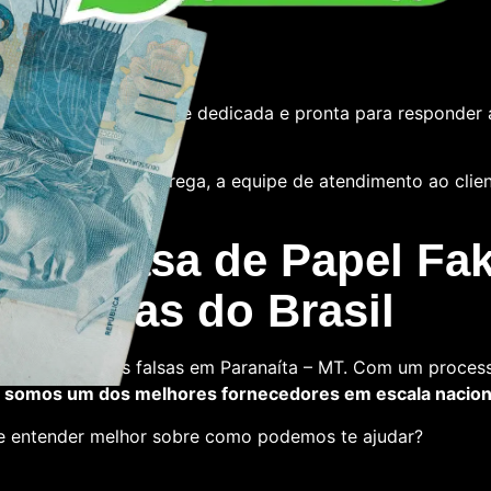
e
tamos com uma equipe dedicada e pronta para responder 
 das notas ou a entrega, a equipe de atendimento ao cliente
 La Casa de Papel Fak
s falsas do Brasil
a comprar notas falsas em Paranaíta – MT. Com um process
,
somos um dos melhores fornecedores em escala nacion
 e entender melhor sobre como podemos te ajudar?