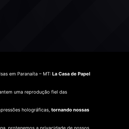
lsas em Paranaíta – MT:
La Casa de Papel
rantem uma reprodução fiel das
mpressões holográficas,
tornando nossas
ega, protegemos a privacidade de nossos