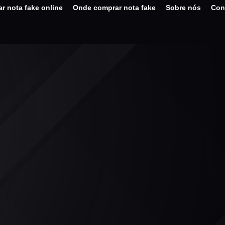
r nota fake online
Onde comprar nota fake
Sobre nós
Con