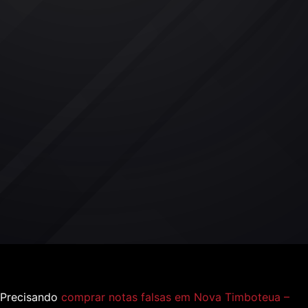
Precisando
comprar notas falsas em Nova Timboteua –