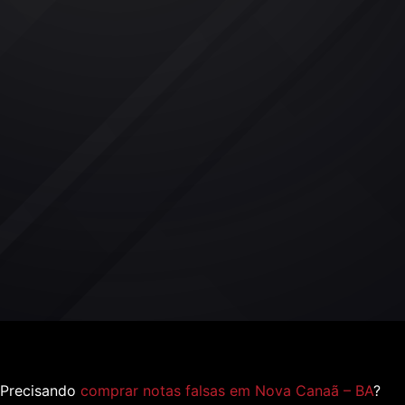
Precisando
comprar notas falsas em Nova Canaã – BA
?