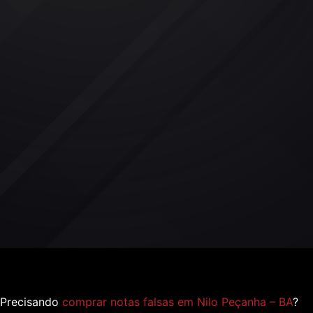
Precisando
comprar notas falsas em Nilo Peçanha – BA
?