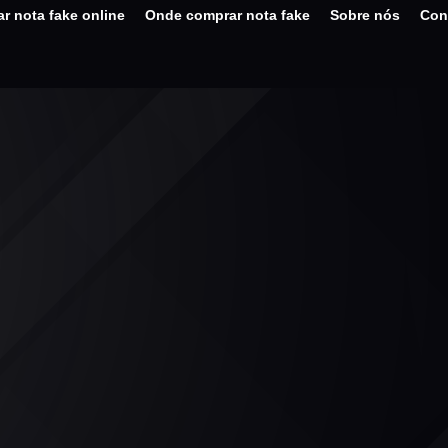
r nota fake online
Onde comprar nota fake
Sobre nós
Con