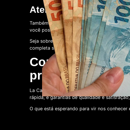
Atendimento ao client
Também oferecemos suporte ao cliente. Con
você possa ter.
Seja sobre o processo de compra, a qualidade
completa satisfação.
Compre conosco:
produtora de nota
La Casa de Papel Fakes é o melhor lugar par
rápida, e garantias de qualidade e satisfação
O que está esperando para vir nos conhecer