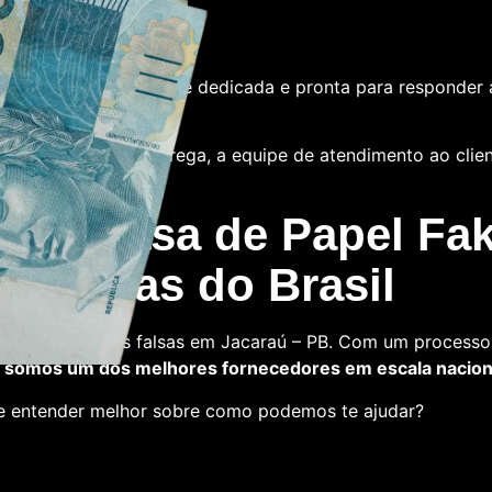
e
tamos com uma equipe dedicada e pronta para responder 
 das notas ou a entrega, a equipe de atendimento ao cliente
 La Casa de Papel Fak
s falsas do Brasil
a comprar notas falsas em Jacaraú – PB. Com um processo 
,
somos um dos melhores fornecedores em escala nacion
 e entender melhor sobre como podemos te ajudar?