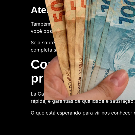
Atendimento ao client
Também oferecemos suporte ao cliente. Con
você possa ter.
Seja sobre o processo de compra, a qualidade
completa satisfação.
Compre conosco:
produtora de nota
La Casa de Papel Fakes é o melhor lugar par
rápida, e garantias de qualidade e satisfação
O que está esperando para vir nos conhecer