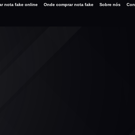
r nota fake online
Onde comprar nota fake
Sobre nós
Con