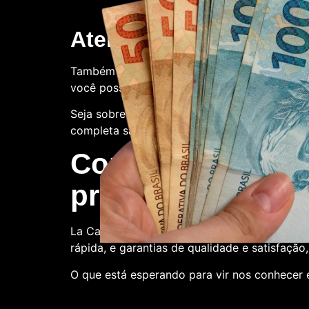
Atendimento ao client
Também oferecemos suporte ao cliente. Con
você possa ter.
Seja sobre o processo de compra, a qualidade
completa satisfação.
Compre conosco:
produtora de nota
La Casa de Papel Fakes é o melhor lugar par
rápida, e garantias de qualidade e satisfação
O que está esperando para vir nos conhecer