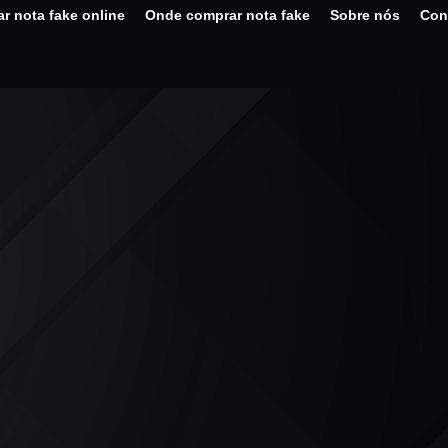
r nota fake online
Onde comprar nota fake
Sobre nós
Con