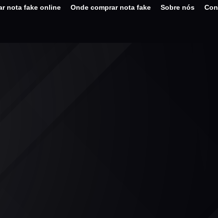
r nota fake online
Onde comprar nota fake
Sobre nós
Con