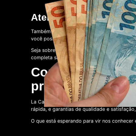
Atendimento ao client
Também oferecemos suporte ao cliente. Con
você possa ter.
Seja sobre o processo de compra, a qualidade
completa satisfação.
Compre conosco:
produtora de nota
La Casa de Papel Fakes é o melhor lugar par
rápida, e garantias de qualidade e satisfação
O que está esperando para vir nos conhecer