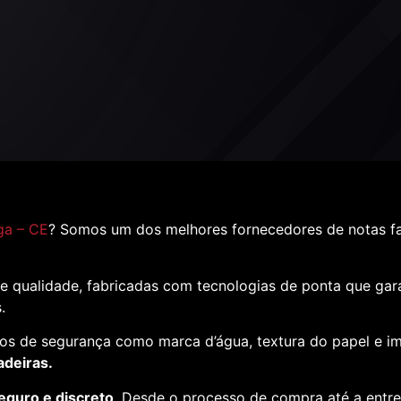
ga – CE
? Somos um dos melhores fornecedores de notas fal
e qualidade, fabricadas com tecnologias de ponta que ga
s.
os de segurança como marca d’água, textura do papel e i
adeiras.
eguro e discreto
. Desde o processo de compra até a entr