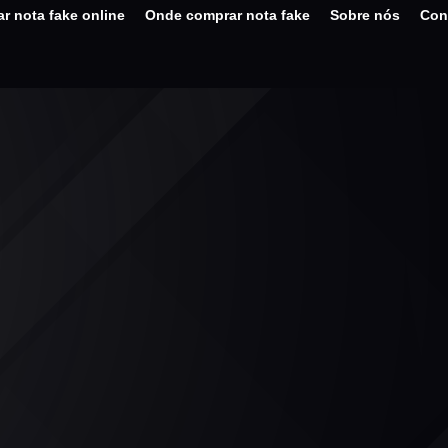
r nota fake online
Onde comprar nota fake
Sobre nós
Con