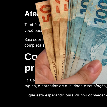
Atendimento ao client
Também oferecemos suporte ao cliente. Con
você possa ter.
Seja sobre o processo de compra, a qualidade
completa satisfação.
Compre conosco:
produtora de nota
La Casa de Papel Fakes é o melhor lugar par
rápida, e garantias de qualidade e satisfação
O que está esperando para vir nos conhecer