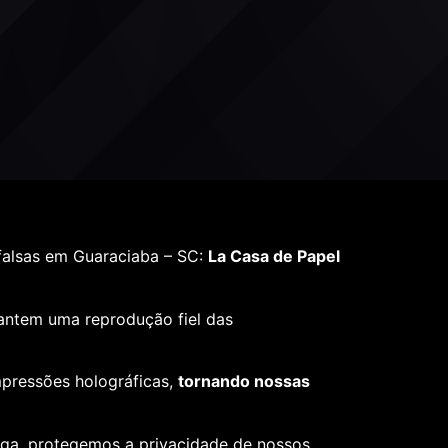
falsas em Guaraciaba – SC:
La Casa de Papel
rantem uma reprodução fiel das
mpressões holográficas,
tornando nossas
ega, protegemos a privacidade de nossos