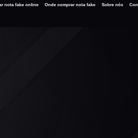
r nota fake online
Onde comprar nota fake
Sobre nós
Con