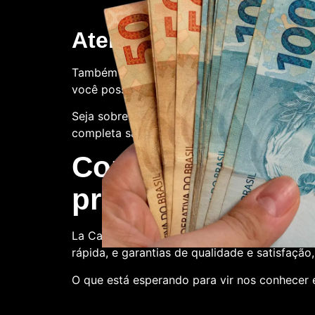
Atendimento ao client
Também oferecemos suporte ao cliente. Con
você possa ter.
Seja sobre o processo de compra, a qualidade
completa satisfação.
Compre conosco:
produtora de nota
La Casa de Papel Fakes é o melhor lugar par
rápida, e garantias de qualidade e satisfação
O que está esperando para vir nos conhecer