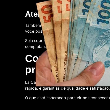
Atendimento ao client
Também oferecemos suporte ao cliente. Con
você possa ter.
Seja sobre o processo de compra, a qualidade
completa satisfação.
Compre conosco:
produtora de nota
La Casa de Papel Fakes é o melhor lugar par
rápida, e garantias de qualidade e satisfação
O que está esperando para vir nos conhecer