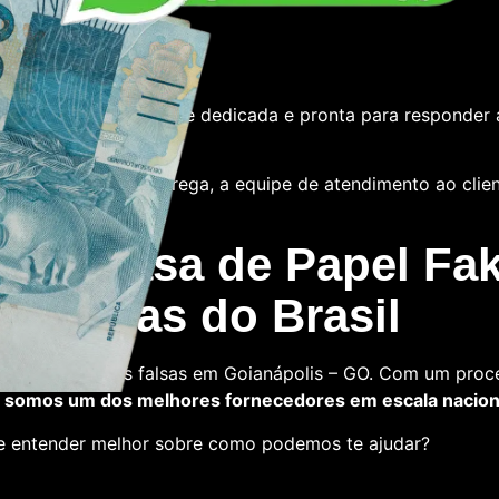
e
tamos com uma equipe dedicada e pronta para responder 
 das notas ou a entrega, a equipe de atendimento ao cliente
 La Casa de Papel Fak
s falsas do Brasil
a comprar notas falsas em Goianápolis – GO. Com um proce
,
somos um dos melhores fornecedores em escala nacion
 e entender melhor sobre como podemos te ajudar?