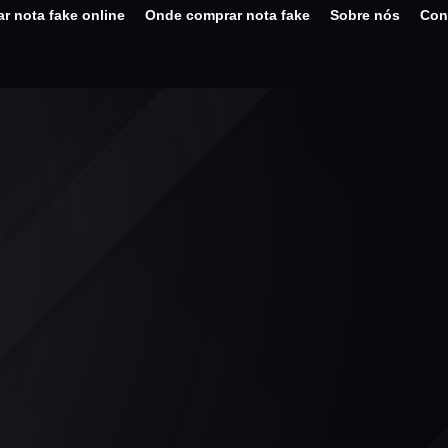
r nota fake online
Onde comprar nota fake
Sobre nós
Con