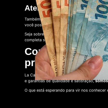
Atendimento ao client
Também oferecemos suporte ao cliente. Con
você possa ter.
Seja sobre o processo de compra, a qualidade
completa satisfação.
Compre conosco:
produtora de nota
La Casa de Papel Fakes é o melhor lugar par
e garantias de qualidade e satisfação,
somos 
O que está esperando para vir nos conhecer