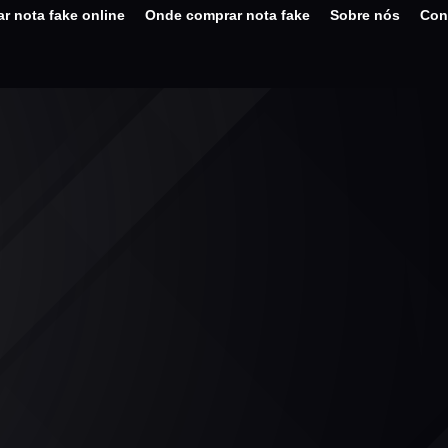
r nota fake online
Onde comprar nota fake
Sobre nós
Con