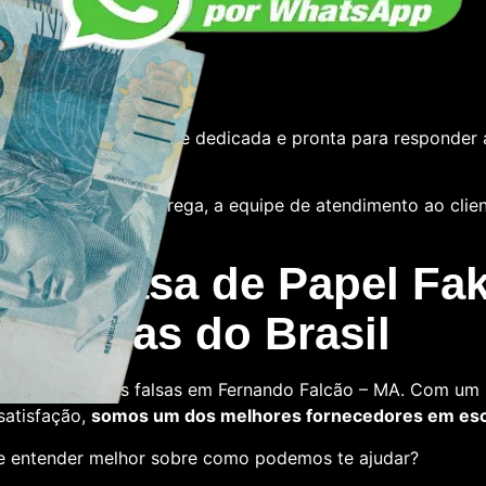
e
tamos com uma equipe dedicada e pronta para responder 
 das notas ou a entrega, a equipe de atendimento ao cliente
 La Casa de Papel Fak
s falsas do Brasil
ra comprar notas falsas em Fernando Falcão – MA. Com um
 satisfação,
somos um dos melhores fornecedores em esca
 e entender melhor sobre como podemos te ajudar?