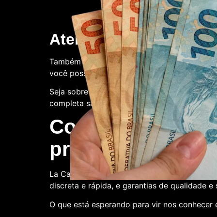
Atendimento ao client
Também oferecemos suporte ao cliente. Con
você possa ter.
Seja sobre o processo de compra, a qualidade
completa satisfação.
Compre conosco:
produtora de nota
La Casa de Papel Fakes é o melhor lugar pa
discreta e rápida, e garantias de qualidade e
O que está esperando para vir nos conhecer