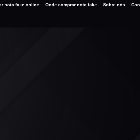
r nota fake online
Onde comprar nota fake
Sobre nós
Con