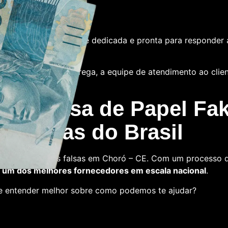
e
tamos com uma equipe dedicada e pronta para responder 
 das notas ou a entrega, a equipe de atendimento ao cliente
 La Casa de Papel Fak
s falsas do Brasil
a comprar notas falsas em Choró – CE. Com um processo de
um dos melhores fornecedores em escala nacional
.
 e entender melhor sobre como podemos te ajudar?