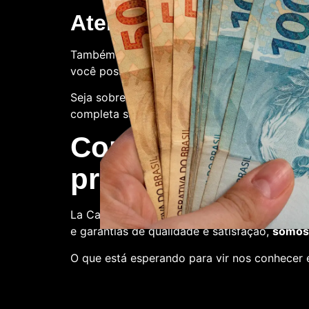
Atendimento ao client
Também oferecemos suporte ao cliente. Con
você possa ter.
Seja sobre o processo de compra, a qualidade
completa satisfação.
Compre conosco:
produtora de nota
La Casa de Papel Fakes é o melhor lugar par
e garantias de qualidade e satisfação,
somos 
O que está esperando para vir nos conhecer