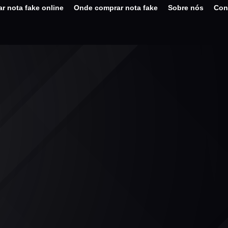
r nota fake online
Onde comprar nota fake
Sobre nós
Con