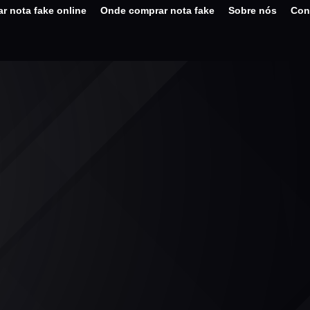
r nota fake online
Onde comprar nota fake
Sobre nós
Con