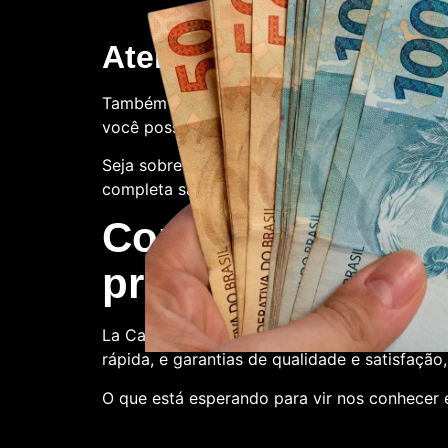
Atendimento ao client
Também oferecemos suporte ao cliente. Con
você possa ter.
Seja sobre o processo de compra, a qualidade
completa satisfação.
Compre conosco:
produtora de nota
La Casa de Papel Fakes é o melhor lugar par
rápida, e garantias de qualidade e satisfação
O que está esperando para vir nos conhecer