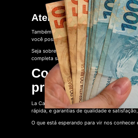
Atendimento ao client
Também oferecemos suporte ao cliente. Con
você possa ter.
Seja sobre o processo de compra, a qualidade
completa satisfação.
Compre conosco:
produtora de nota
La Casa de Papel Fakes é o melhor lugar pa
rápida, e garantias de qualidade e satisfação
O que está esperando para vir nos conhecer