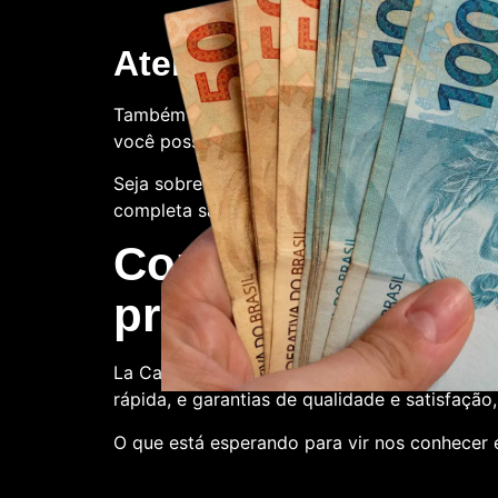
Atendimento ao client
Também oferecemos suporte ao cliente. Con
você possa ter.
Seja sobre o processo de compra, a qualidade
completa satisfação.
Compre conosco:
produtora de nota
La Casa de Papel Fakes é o melhor lugar par
rápida, e garantias de qualidade e satisfação
O que está esperando para vir nos conhecer