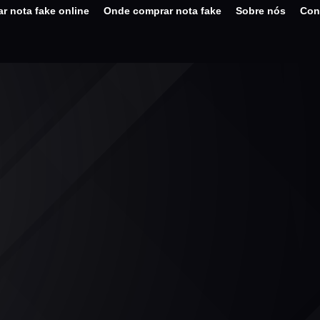
r nota fake online
Onde comprar nota fake
Sobre nós
Con