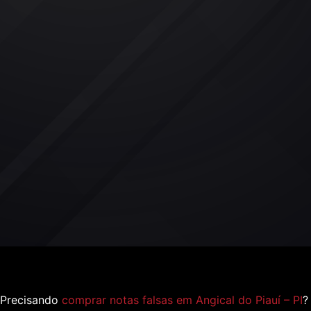
Precisando
comprar notas falsas em Angical do Piauí – PI
?