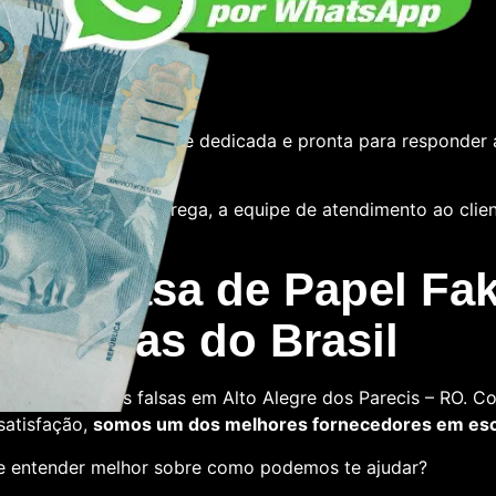
e
tamos com uma equipe dedicada e pronta para responder 
 das notas ou a entrega, a equipe de atendimento ao cliente
 La Casa de Papel Fak
s falsas do Brasil
a comprar notas falsas em Alto Alegre dos Parecis – RO. 
 satisfação,
somos um dos melhores fornecedores em esca
 e entender melhor sobre como podemos te ajudar?