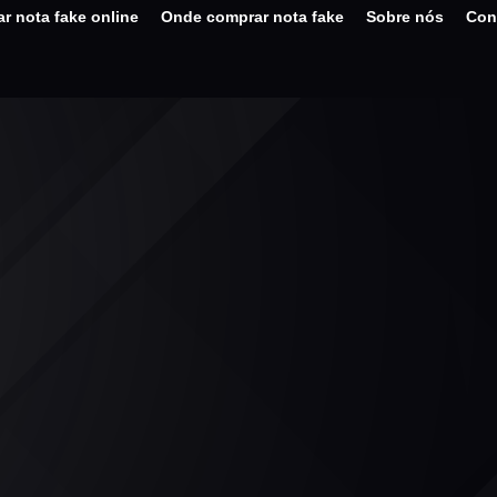
r nota fake online
Onde comprar nota fake
Sobre nós
Con