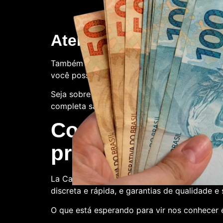
Atendimento ao client
Também oferecemos suporte ao cliente. Con
você possa ter.
Seja sobre o processo de compra, a qualidade
completa satisfação.
Compre conosco:
produtora de nota
La Casa de Papel Fakes é o melhor lugar par
discreta e rápida, e garantias de qualidade e
O que está esperando para vir nos conhecer