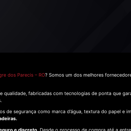
gre dos Parecis – RO
? Somos um dos melhores fornecedores
e qualidade, fabricadas com tecnologias de ponta que ga
s.
os de segurança como marca d’água, textura do papel e i
adeiras.
eguro e discreto
. Desde o processo de compra até a entr